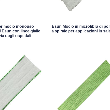
per mocio monouso
Esun Mocio in microfibra di pol
i Esun con linee gialle
a spirale per applicazioni in sal
zia degli ospedali