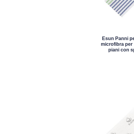
Esun Panni p
microfibra per 
piani con s