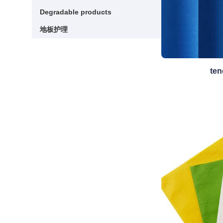
Degradable products
Degradable products
地板护理
地板护理
ten