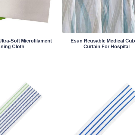
ltra-Soft Microfilament
Esun Reusable Medical Cub
aning Cloth
Curtain For Hospital