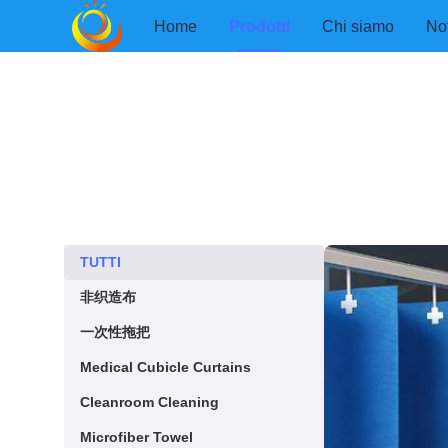
Home
Prodotti
Chi siamo
Not
TUTTI
TUTTI
非织造布
非织造布
一次性拖把
一次性拖把
Medical Cubicle Curtains
Medical Cubicle Curtains
Cleanroom Cleaning
Cleanroom Cleaning
Microfiber Towel
Microfiber Towel