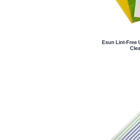
Esun Lint-Free U
Cle