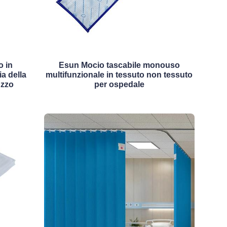
o in
Esun Mocio tascabile monouso
a della
multifunzionale in tessuto non tessuto
uzzo
per ospedale