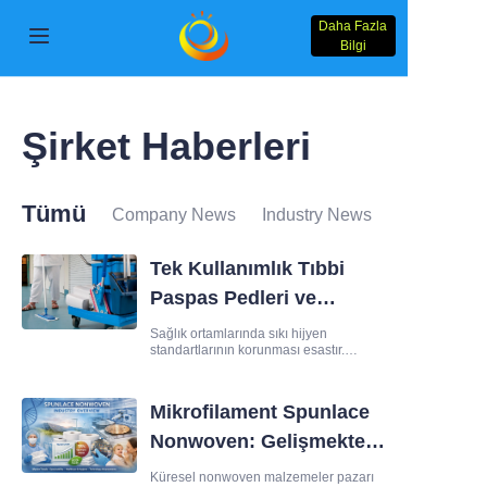
Daha Fazla
Bilgi
Ana Sayfa
Şirket Haberleri
Ürünler
Haqqımızda
Tümü
Company News
Industry News
Xəbərlər
Tek Kullanımlık Tıbbi
Paspas Pedleri ve
Bizimlə Əlaqə Saxlayın
Yeniden Kullanılabilir
Sağlık ortamlarında sıkı hijyen
standartlarının korunması esastır.
Tıbbi Paspas Pedleri:
Hastaneler, klinikler ve uzun süreli
Çözüm
Sağlık Kuruluşları
bakım tesisleri, patojenlerin yayılmasını
önlemek ve sağlıkla ilişkili
Mikrofilament Spunlace
Temizliği İçin Hangisi
enfeksiyonları (HS
Nonwoven: Gelişmekte
Daha İyi?
Olan Endüstrilerde
Küresel nonwoven malzemeler pazarı